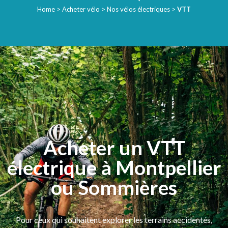
Home
>
Acheter vélo
>
Nos vélos électriques
>
VTT
Acheter un VTT
électrique à Montpellier​
ou Sommières
Pour ceux qui souhaitent explorer les terrains accidentés,